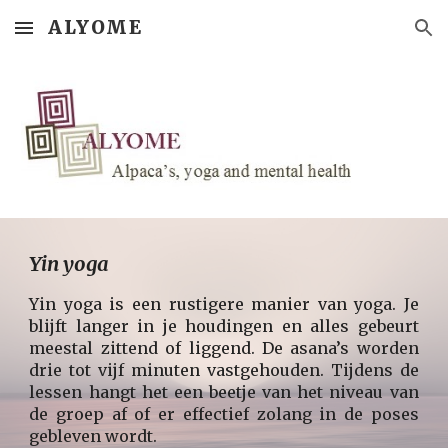
ALYOME
Skip to main content
Skip to navigation
Yin yoga
Yin yoga is een rustigere manier van yoga. Je
blijft langer in je houdingen en alles gebeurt
meestal zittend of liggend. De asana’s worden
drie tot vijf minuten vastgehouden. Tijdens de
lessen hangt het een beetje van het niveau van
de groep af of er effectief zolang in de poses
gebleven wordt.