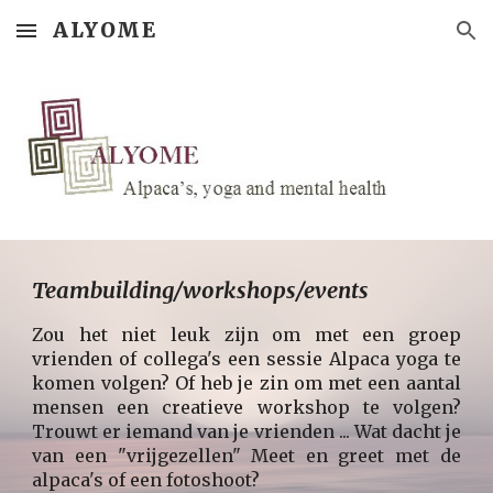
ALYOME
Skip to main content
Skip to navigation
Teambuilding/workshops/events
Zou het niet leuk zijn om met een groep
vrienden of collega's een sessie Alpaca yoga te
komen volgen? Of heb je zin om met een aantal
mensen een creatieve workshop te volgen?
Trouwt er iemand van je vrienden ... Wat dacht je
van een "vrijgezellen" Meet en greet met de
alpaca's of een fotoshoot?